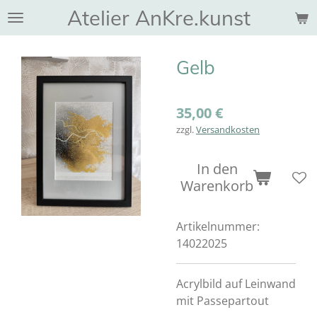
Atelier AnKre.kunst
Zum
Hauptinhalt
springen
Gelb
35,00 €
zzgl.
Versandkosten
In den
Warenkorb
Artikelnummer:
14022025
Acrylbild auf Leinwand
mit Passepartout