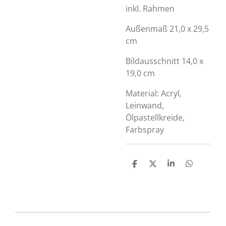
inkl. Rahmen
Außenmaß 21,0 x 29,5
cm
Bildausschnitt 14,0 x
19,0 cm
Material: Acryl,
Leinwand,
Ölpastellkreide,
Farbspray
T
T
T
T
e
e
e
e
i
i
i
i
l
l
l
l
e
e
e
e
n
n
n
n