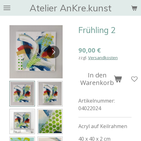
Atelier AnKre.kunst
Zum
Hauptinhalt
springen
Frühling 2
90,00 €
zzgl.
Versandkosten
In den
Warenkorb
Artikelnummer:
04022024
Acryl auf Keilrahmen
40 x 40 x 2 cm