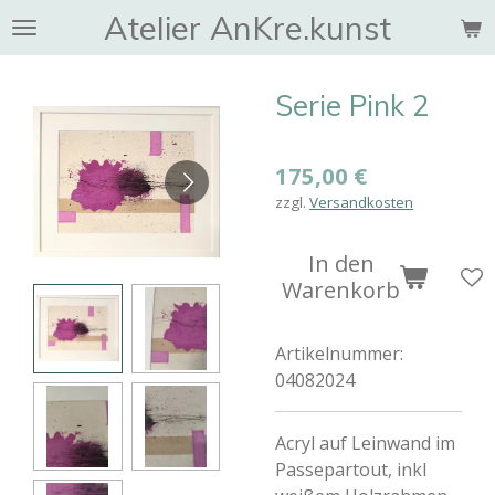
Atelier AnKre.kunst
Zum
Hauptinhalt
springen
Serie Pink 2
175,00 €
zzgl.
Versandkosten
In den
Warenkorb
Artikelnummer:
04082024
Acryl auf Leinwand im
Passepartout, inkl