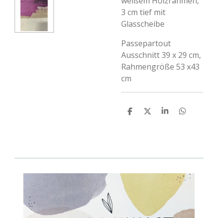
weißem Holzrahmen,
3 cm tief mit
Glasscheibe
Passepartout
Ausschnitt 39 x 29 cm,
Rahmengröße 53 x43
cm
T
T
T
T
e
e
e
e
i
i
i
i
l
l
l
l
e
e
e
e
n
n
n
n